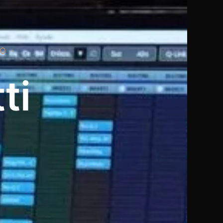
O ·
ti