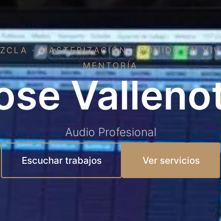
ZCLA · MASTERIZACIÓN · SONIDO EN VIV
MENTORÍA
ose Vallenot
Audio Profesional
Escuchar trabajos
Ver servicios